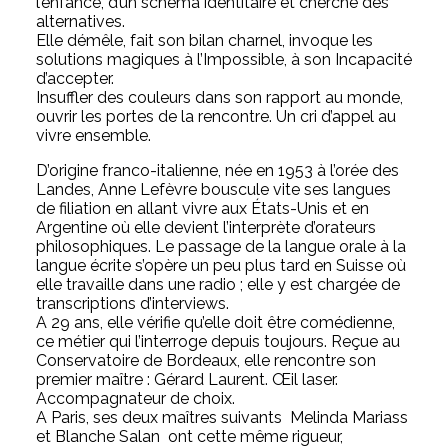
l’enfance, d’un schéma identitaire et cherche des
alternatives.
Elle démêle, fait son bilan charnel, invoque les
solutions magiques à l’Impossible, à son Incapacité
d’accepter.
Insuffler des couleurs dans son rapport au monde,
ouvrir les portes de la rencontre. Un cri d’appel au
vivre ensemble.
D’origine franco-italienne, née en 1953 à l’orée des
Landes, Anne Lefèvre bouscule vite ses langues
de filiation en allant vivre aux États-Unis et en
Argentine où elle devient l’interprète d’orateurs
philosophiques. Le passage de la langue orale à la
langue écrite s’opère un peu plus tard en Suisse où
elle travaille dans une radio ; elle y est chargée de
transcriptions d’interviews.
A 29 ans, elle vérifie qu’elle doit être comédienne,
ce métier qui l’interroge depuis toujours. Reçue au
Conservatoire de Bordeaux, elle rencontre son
premier maître : Gérard Laurent. Œil laser.
Accompagnateur de choix.
A Paris, ses deux maîtres suivants Melinda Mariass
et Blanche Salan ont cette même rigueur,