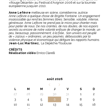
«Rouge Décanté» au Festival d’Avignon 2006 et sur la tournée
européenne jusqu’en 2010.
Anne Lefèvre
metteuse en scène, comédienne, autrice
Anne Lefèvre a quelque chose de Brigitte Fontaine. Un engagement
insaisissable qui rend les femmes libres. Sensible, volubile, intense,
généreuse. Anne Lefèvre ne prend pas le micro pour chanter mais
pour parler de nous. De nos craintes, de nos doutes, de nos espoirs
secrets ou encore de notre volonté enfouie de changer le monde, un
peu, beaucoup, passionnément, à la folie… Son univers est peuplé
de « zazous » ordinaires, un peu paumés, déboussolés par la
violence physique et économique qui défigure les rapports humains.
Jean-Luc Martinez,
La Dépêche/Toulouse
CRÉDITS
Réalisation vidéo
Enrico Clarelli
août 2026
L
M
M
J
V
S
D
27
28
29
30
31
1
2
3
4
5
6
7
8
9
10
11
12
13
14
15
16