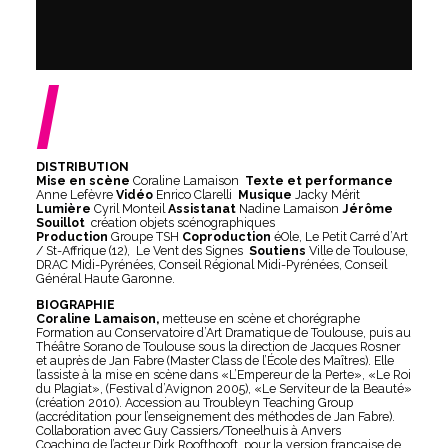
/
DISTRIBUTION
Mise en scène
Coraline Lamaison
Texte et performance
Anne Lefèvre
Vidéo
Enrico Clarelli
Musique
Jacky Mérit
Lumière
Cyril Monteil
Assistanat
Nadine Lamaison
Jérôme
Souillot
création objets scénographiques
Production
Groupe TSH
Coproduction
éOle, Le Petit Carré d’Art
/ St-Affrique (12), Le Vent des Signes
Soutiens
Ville de Toulouse,
DRAC Midi-Pyrénées, Conseil Régional Midi-Pyrénées, Conseil
Général Haute Garonne.
BIOGRAPHIE
Coraline Lamaison,
metteuse en scène et chorégraphe
Formation au Conservatoire d’Art Dramatique de Toulouse, puis au
Théâtre Sorano de Toulouse sous la direction de Jacques Rosner
et auprès de Jan Fabre (Master Class de l’École des Maîtres). Elle
l’assiste à la mise en scène dans «L’Empereur de la Perte», «Le Roi
du Plagiat», (Festival d’Avignon 2005), «Le Serviteur de la Beauté»
(création 2010). Accession au Troubleyn Teaching Group
(accréditation pour l’enseignement des méthodes de Jan Fabre).
Collaboration avec Guy Cassiers/Toneelhuis à Anvers
Coaching de l’acteur Dirk Roofthooft pour la version française de