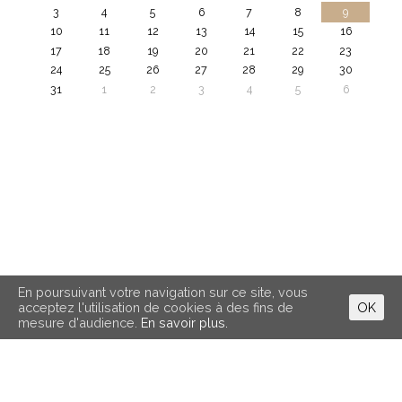
3
4
5
6
7
8
9
10
11
12
13
14
15
16
17
18
19
20
21
22
23
24
25
26
27
28
29
30
31
1
2
3
4
5
6
En poursuivant votre navigation sur ce site, vous
acceptez l'utilisation de cookies à des fins de
OK
mesure d'audience.
En savoir plus.