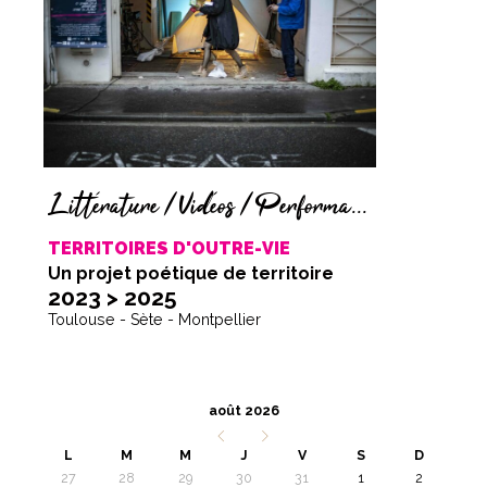
Littérature / Vidéos / Performances / Dessins
TERRITOIRES D'OUTRE-VIE
Un projet poétique de territoire
2023 > 2025
Toulouse - Sète - Montpellier
août 2026
L
M
M
J
V
S
D
27
28
29
30
31
1
2