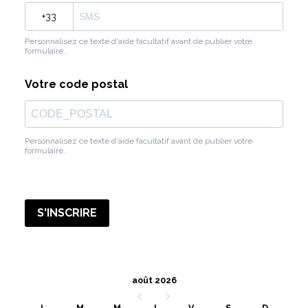
?
Personnalisez ce texte d'aide facultatif avant de publier votre
formulaire..
Votre code postal
Personnalisez ce texte d'aide facultatif avant de publier votre
formulaire..
S'INSCRIRE
août 2026
L
M
M
J
V
S
D