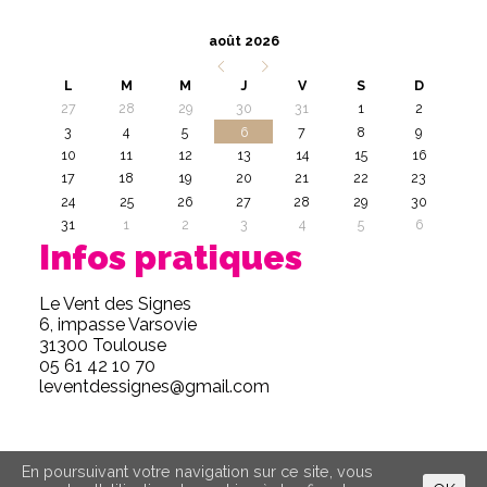
août 2026
L
M
M
J
V
S
D
27
28
29
30
31
1
2
3
4
5
6
7
8
9
10
11
12
13
14
15
16
17
18
19
20
21
22
23
24
25
26
27
28
29
30
31
1
2
3
4
5
6
Infos pratiques
Le Vent des Signes
6, impasse Varsovie
31300 Toulouse
05 61 42 10 70
leventdessignes@gmail.com
En poursuivant votre navigation sur ce site, vous