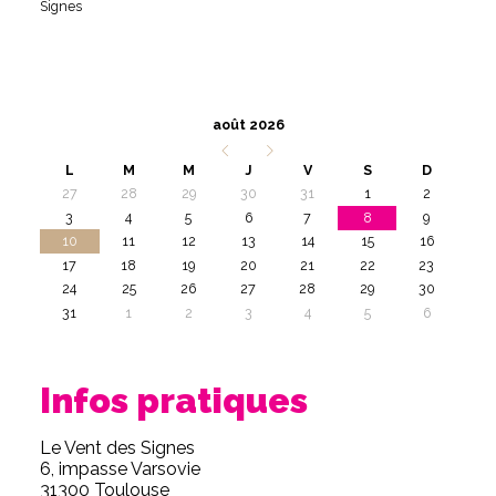
Signes
août 2026
L
M
M
J
V
S
D
27
28
29
30
31
1
2
3
4
5
6
7
8
9
10
11
12
13
14
15
16
17
18
19
20
21
22
23
24
25
26
27
28
29
30
31
1
2
3
4
5
6
Infos pratiques
Le Vent des Signes
6, impasse Varsovie
31300 Toulouse