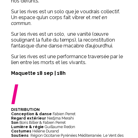
nos défunts.
Sur les rives est un solo que je voudrais collectif.
Un espace qu’un corps fait vibrer et
met en
commun
.
Sur les rives est un solo, une vanité (œuvre
soulignant la fuite du temps), la reconstitution
fantasque d’une danse macabre d’aujourd’hui.
Sur les rives est une performance traversée par le
lien entre les morts et les vivants.
Maquette 18 sep | 18h
/
DISTRIBUTION
Conception & danse
Fabien Perret
Regard extérieur
Nedjma Merahi
Son
Boris Billier & Fabien Perret
Lumière & régie
Guillaume Redon
Costumes
Hélène Durand
Soutiens
Région Occitanie Pyrénées Méditerranée, Le Vent des