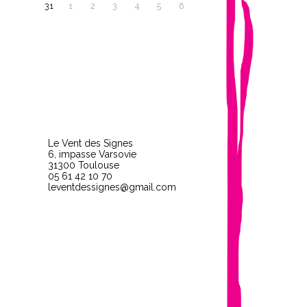
31
1
2
3
4
5
6
Le Vent des Signes
6, impasse Varsovie
31300 Toulouse
05 61 42 10 70
leventdessignes@gmail.com