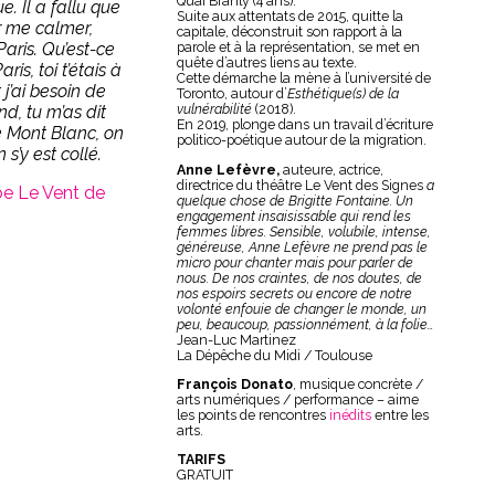
Quai Branly (4 ans).
. Il a fallu que
Suite aux attentats de 2015, quitte la
r me calmer,
capitale, déconstruit son rapport à la
 Paris. Qu’est-ce
parole et à la représentation, se met en
quête d’autres liens au texte.
aris, toi t’étais à
Cette démarche la mène à l’université de
t j’ai besoin de
Toronto, autour d’
Esthétique(s) de la
vulnérabilité
(2018).
d, tu m’as dit
En 2019, plonge dans un travail d’écriture
le Mont Blanc, on
politico-poétique autour de la migration.
 s’y est collé.
Anne Lefèvre,
auteure, actrice,
directrice du théâtre Le Vent des Signes
a
be Le Vent de
quelque chose de Brigitte Fontaine. Un
engagement insaisissable qui rend les
femmes libres. Sensible, volubile, intense,
généreuse, Anne Lefèvre ne prend pas le
micro pour chanter mais pour parler de
nous. De nos craintes, de nos doutes, de
nos espoirs secrets ou encore de notre
volonté enfouie de changer le monde, un
peu, beaucoup, passionnément, à la folie…
Jean-Luc Martinez
La Dépêche du Midi / Toulouse
François Donato
, musique concrète /
arts numériques / performance – aime
les points de rencontres
inédits
entre les
arts.
TARIFS
GRATUIT