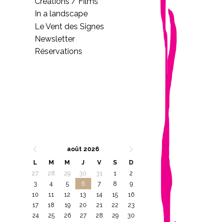
Créations / Films
In a landscape
Le Vent des Signes
Newsletter
Réservations
août 2026
L
M
M
J
V
S
D
27
28
29
30
31
1
2
3
4
5
6
7
8
9
10
11
12
13
14
15
16
17
18
19
20
21
22
23
24
25
26
27
28
29
30