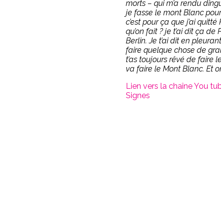
morts – qui m’a rendu dingue
je fasse le mont Blanc pou
c’est pour ça que j’ai quitté
qu’on fait ? je t’ai dit ça de P
Berlin. Je t’ai dit en pleuran
faire quelque chose de gran
t’as toujours rêvé de faire 
va faire le Mont Blanc. Et on
Lien vers la chaîne You tu
Signes