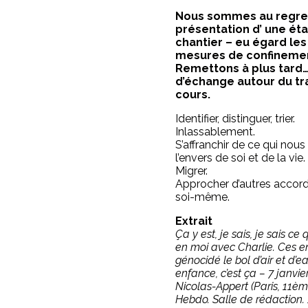
Nous sommes au regret
présentation d’ une ét
chantier – eu égard les
mesures de confineme
Remettons à plus tar
d’échange autour du tra
cours.
Identifier, distinguer, trier.
Inlassablement.
S’affranchir de ce qui nous 
l’envers de soi et de la vie.
Migrer.
Approcher d’autres accor
soi-même.
Extrait
Ça y est, je sais, je sais ce 
en moi avec Charlie. Ces e
génocidé le bol d’air et d’
enfance, c’est ça – 7 janvie
Nicolas-Appert (Paris, 11èm
Hebdo. Salle de rédaction. 