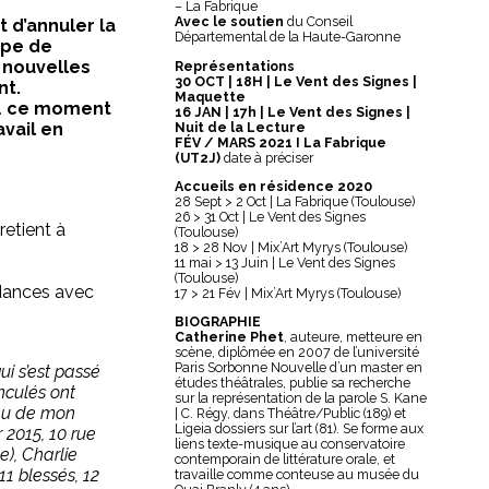
– La Fabrique
Avec le soutien
du Conseil
 d’annuler la
Départemental de la Haute-Garonne
ape de
 nouvelles
Représentations
30 OCT | 18H | Le Vent des Signes |
nt.
Maquette
d… ce moment
16 JAN | 17h | Le Vent des Signes |
Nuit de la Lecture
vail en
FÉV / MARS 2021 I La Fabrique
(UT2J)
date à préciser
Accueils en résidence 2020
28 Sept > 2 Oct | La Fabrique (Toulouse)
26 > 31 Oct | Le Vent des Signes
retient à
(Toulouse)
18 > 28 Nov | Mix’Art Myrys (Toulouse)
11 mai > 13 Juin | Le Vent des Signes
(Toulouse)
dances avec
17 > 21 Fév | Mix’Art Myrys (Toulouse)
BIOGRAPHIE
Catherine Phet
, auteure, metteure en
scène, diplômée en 2007 de l’université
Paris Sorbonne Nouvelle d’un master en
qui s’est passé
études théâtrales, publie sa recherche
nculés ont
sur la représentation de la parole S. Kane
eau de mon
| C. Régy, dans Théâtre/Public (189) et
Ligeia dossiers sur l’art (81). Se forme aux
r 2015, 10 rue
liens texte-musique au conservatoire
e), Charlie
contemporain de littérature orale, et
11 blessés, 12
travaille comme conteuse au musée du