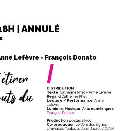
 18H | ANNULÉ
s
Anne Lefèvre - François Donato
/
’étirer
DISTRIBUTION
outs du
Texte
Catherine Phet – Anne Lefèvre
Regard
Catherine Phet
Lecture / Performance
Anne
Lefèvre
Lumière, Musique, Arts numériques
François Donato
Production
Ek-stasis Prod
Co-production
Le Vent des Signes,
Université Toulouse Jean Jaurès / CIAM