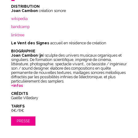
DISTRIBUTION
Joan Cambon
création sonore
wikipedia
bandcamp
linktree
Le Vent des Signes
accueil en résidence de création
BIOGRAPHIE
Joan Cambon
(
jn
) sculpte des univers musicaux organiques et
singuliers. De formation scientifique, imprégné de cinéma,
littérature, photographie, spectacle vivant… ce bassiste / ingénieur
son / sound designer, élabore des compositions en quête
permanente de nouvelles textures, maillages sonores mélodiques
diffractés par les possibilités infinies de l’électronique, et plus
particulièrement des samplers.
infos
CRÉDITS
Gaëlle Villedary
TARIFS
6€/8€
PRESSE