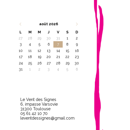
août 2026
L
M
M
J
V
S
D
27
28
29
30
31
1
2
3
4
5
6
7
8
9
10
11
12
13
14
15
16
17
18
19
20
21
22
23
24
25
26
27
28
29
30
31
1
2
3
4
5
6
Le Vent des Signes
6, impasse Varsovie
31300 Toulouse
05 61 42 10 70
leventdessignes@gmail.com