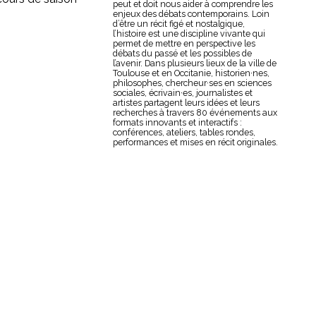
peut et doit nous aider à comprendre les
enjeux des débats contemporains. Loin
d’être un récit figé et nostalgique,
l’histoire est une discipline vivante qui
permet de mettre en perspective les
débats du passé et les possibles de
l’avenir. Dans plusieurs lieux de la ville de
Toulouse et en Occitanie, historien·nes,
philosophes, chercheur·ses en sciences
sociales, écrivain·es, journalistes et
artistes partagent leurs idées et leurs
recherches à travers 80 événements aux
formats innovants et interactifs :
conférences, ateliers, tables rondes,
performances et mises en récit originales.