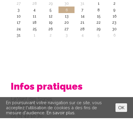
27
28
29
30
31
1
2
3
4
5
6
7
8
9
10
11
12
13
14
15
16
17
18
19
20
21
22
23
24
25
26
27
28
29
30
31
1
2
3
4
5
6
Infos pratiques
Le Vent des Signes
En poursuivant votre navigation sur ce site, vous
6, impasse Varsovie
acceptez l'utilisation de cookies à des fins de
OK
31300 Toulouse
mesure d'audience.
En savoir plus.
05 61 42 10 70
leventdessignes@gmail.com