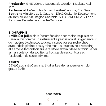
Production
GMEA Centre National de Création Musicale Albi –
Tarn
Partenariat
Le Vent des Signes, théâtre Garonne, Crac Sète
Soutiens
Ministère de la Culture – DRAC Occitanie, Département
du Tarn, Ville d’Albi, Région Occitanie, SPEDIDAM, ONDA, Ville de
Toulouse, Département Haute-Garonne
BIOGRAPHIE
Emilie Škrijelj
explore l’accordéon dans ses moindres plis et en
use à la fois comme un instrument à percussion et un générateur
de matières électroacoustiques. Inspirée par ses recherches
autour de la platine, des synthé modulaires et du field recording,
elle amène l’accordéon sur le territoire abstrait de l’électronique par
la manipulation du soufflet, le frottage de ses contours et
l’exploration de ses extrémités.
TARIFS
8€/5€ abonnés Garonne, étudiant.es, demandeur.es emploi
gratuit à Albi
août 2026
L
M
M
J
V
S
D