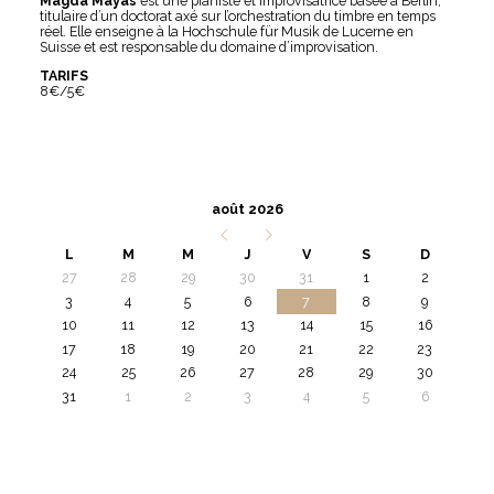
Magda Mayas
est une pianiste et improvisatrice basée à Berlin,
titulaire d’un doctorat axé sur l’orchestration du timbre en temps
réel. Elle enseigne à la Hochschule für Musik de Lucerne en
Suisse et est responsable du domaine d’improvisation.
TARIFS
8€/5€
août 2026
L
M
M
J
V
S
D
27
28
29
30
31
1
2
3
4
5
6
7
8
9
10
11
12
13
14
15
16
17
18
19
20
21
22
23
24
25
26
27
28
29
30
31
1
2
3
4
5
6