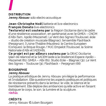
/
DISTRIBUTION
Jenny Abouav
solo electro acoustique
Jean-Christophe Noël
batterie et live-electronics
François Donato
live-electronics
Texture(s) est soutenu par
la Région Occitanie dans le cadre
d’une résidence-association, en partenariat avec le GMEA – CNCM
d’Albi-Tarn, Apollo (Mazamet), Le Vent des Signes (Toulouse), éole
– studio de création musicale (Blagnac), l’ensemble Flashback
(Perpignan), l’Usine-Théâtre (Mazères), le Centre Européen
(Conques), la Brique Rouge / MJC Empalot (Toulouse), la Scène
Nationale d’Albi et l’ADDA81.
Ce projet est par ailleurs soutenu par
la DRAC Occitanie
(plan de relance) et la SACEM (aide à la résidence),Espace Apollo –
Mazamet (81), GMEA – Albi (81), Studio Eole – Blagnac (31), Le Vent
des Signes – Toulouse (31), Flashback – Perpignan (66)
BIOGRAPHIE
Jenny Abouav
La pratique artistique de Jenny Abouav privilégie la performance
et l’installation. Elle questionne les aspects poétiques et politiques
de résistance présents dans la lenteur, le vide, le silence et le
tremblement. Elle déploie des ambiances qu’elle active en faisant
dialoguer le corps, le son, la lumière et la sculpture.
infos
CRÉDITS
Jenny Abouav ©Julien Bourgain