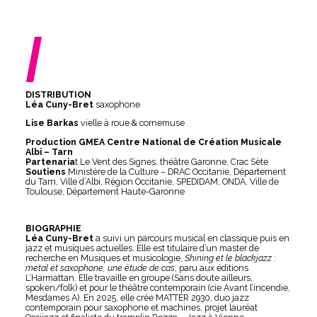
/
DISTRIBUTION
Léa Cuny-Bret
saxophone
Lise Barkas
vielle à roue & cornemuse
Production GMEA Centre National de Création Musicale
Albi – Tarn
Partenaria
t Le Vent des Signes, théâtre Garonne, Crac Sète
Soutiens
Ministère de la Culture – DRAC Occitanie, Département
du Tarn, Ville d’Albi, Région Occitanie, SPEDIDAM, ONDA, Ville de
Toulouse, Département Haute-Garonne
BIOGRAPHIE
Léa Cuny-Bret
a suivi un parcours musical en classique puis en
jazz et musiques actuelles. Elle est titulaire d’un master de
recherche en Musiques et musicologie,
Shining et le blackjazz :
metal et saxophone, une étude de cas
, paru aux éditions
L’Harmattan.
Elle travaille en groupe (Sans doute ailleurs,
spoken/folk) et pour le théâtre contemporain (cie Avant l’incendie,
Mesdames A). En 2025, elle crée MATTER 2930, duo jazz
contemporain pour saxophone et machines, projet lauréat