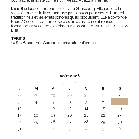
Occijazz et finaliste du tremplin Rezzo – Jazz à Vienne.
Lise Barkas
est musicienne et vit à Strasbourg. Elle joue de la
vielle à roue et de la cornemuse par passion pour ces instruments
traditionnels et les effets sonores qu’ils produisent. Elle a co-fondé
Kreis / Collectif continu et se produit dans de nombreuses
formations à vocation expérimentale, dont L’Écluse et le duo Lise &
Lisa.
TARIFS
10€/7€ abonnés Garonne, demandeur d’emploi…
août 2026
L
M
M
J
V
S
D
27
28
29
30
31
1
2
3
4
5
6
7
8
9
10
11
12
13
14
15
16
17
18
19
20
21
22
23
24
25
26
27
28
29
30
31
1
2
3
4
5
6