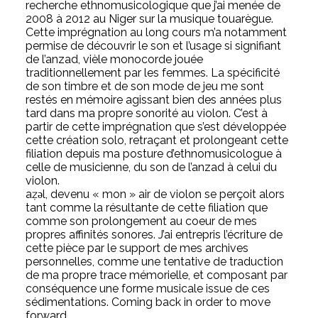
recherche ethnomusicologique que j’ai menée de
2008 à 2012 au Niger sur la musique touarègue.
Cette imprégnation au long cours m’a notamment
permise de découvrir le son et l’usage si signifiant
de l’anzad, vièle monocorde jouée
traditionnellement par les femmes. La spécificité
de son timbre et de son mode de jeu me sont
restés en mémoire agissant bien des années plus
tard dans ma propre sonorité au violon. C’est à
partir de cette imprégnation que s’est développée
cette création solo, retraçant et prolongeant cette
filiation depuis ma posture d’ethnomusicologue à
celle de musicienne, du son de l’anzad à celui du
violon.
aẓǝl, devenu « mon » air de violon se perçoit alors
tant comme la résultante de cette filiation que
comme son prolongement au coeur de mes
propres affinités sonores. J’ai entrepris l’écriture de
cette pièce par le support de mes archives
personnelles, comme une tentative de traduction
de ma propre trace mémorielle, et composant par
conséquence une forme musicale issue de ces
sédimentations. Coming back in order to move
forward.