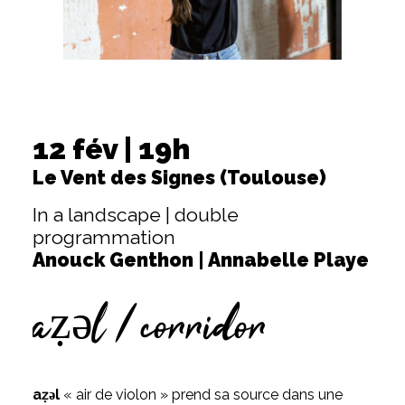
12 fév | 19h
Le Vent des Signes (Toulouse)
In a landscape | double
programmation
Anouck Genthon | Annabelle Playe
aẓǝl / corridor
aẓǝl
« air de violon » prend sa source dans une