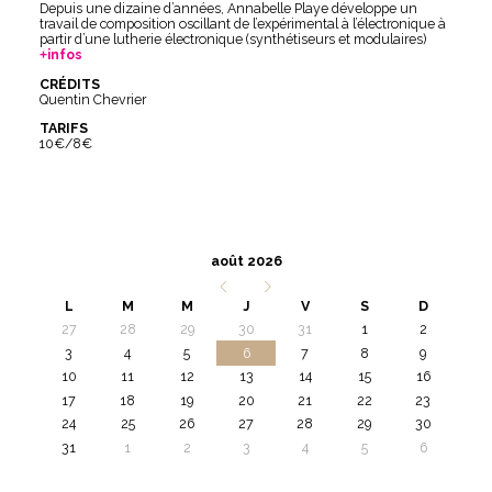
Depuis une dizaine d’années, Annabelle Playe développe un
travail de composition oscillant de l’expérimental à l’électronique à
partir d’une lutherie électronique (synthétiseurs et modulaires)
infos
CRÉDITS
Quentin Chevrier
TARIFS
10€/8€
août 2026
L
M
M
J
V
S
D
27
28
29
30
31
1
2
3
4
5
6
7
8
9
10
11
12
13
14
15
16
17
18
19
20
21
22
23
24
25
26
27
28
29
30
31
1
2
3
4
5
6