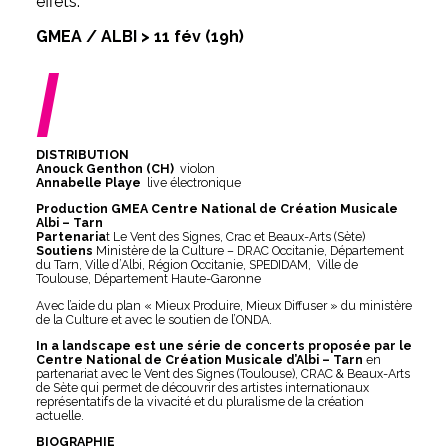
effets.
GMEA / ALBI > 11 fév (19h)
/
DISTRIBUTION
Anouck Genthon (CH)
violon
Annabelle Playe
live électronique
Production GMEA Centre National de Création Musicale
Albi – Tarn
Partenaria
t Le Vent des Signes, Crac et Beaux-Arts (Sète)
Soutiens
Ministère de la Culture – DRAC Occitanie, Département
du Tarn, Ville d’Albi, Région Occitanie, SPEDIDAM, Ville de
Toulouse, Département Haute-Garonne
Avec l’aide du plan « Mieux Produire, Mieux Diffuser » du ministère
de la Culture et avec le soutien de l’ONDA.
In a landscape est u
ne série de concerts proposée par le
Centre National de Création Musicale d’Albi – Tarn
en
partenariat avec le Vent des Signes (Toulouse), CRAC & Beaux-Arts
de Sète qui permet de découvrir des artistes internationaux
représentatifs de la vivacité et du pluralisme de la création
actuelle.
BIOGRAPHIE