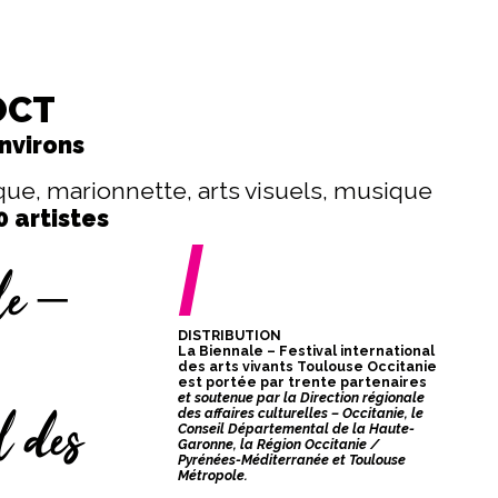
 OCT
nvirons
que, marionnette, arts visuels, musique
0 artistes
/
le –
DISTRIBUTION
La Biennale – Festival international
des arts vivants Toulouse Occitanie
est portée par trente partenaires
et soutenue par la Direction régionale
l des
des affaires culturelles – Occitanie, le
Conseil Départemental de la Haute-
Garonne, la Région Occitanie /
Pyrénées-Méditerranée et Toulouse
Métropole.