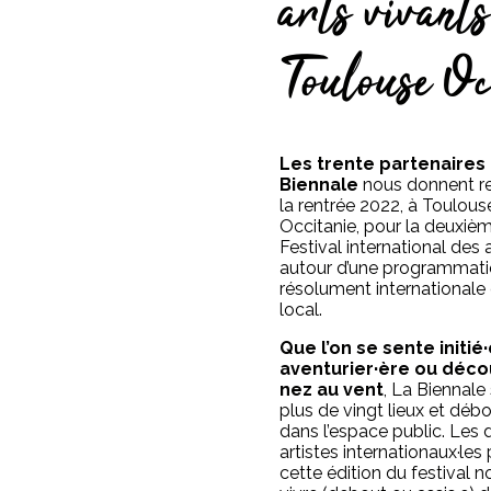
arts vivant
Toulouse Oc
Les trente partenaires
Biennale
nous donnent r
la rentrée 2022, à Toulous
Occitanie, pour la deuxièm
Festival international des 
autour d’une programmati
résolument internationale
local.
Que l’on se sente initié·
aventurier·ère ou déco
nez au vent
, La Biennale 
plus de vingt lieux et dé
dans l’espace public. Les
artistes internationaux·les 
cette édition du festival n