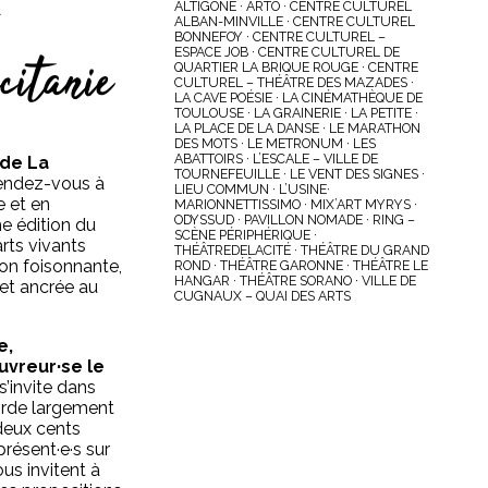
s
ALTIGONE · ARTO · CENTRE CULTUREL
ALBAN-MINVILLE · CENTRE CULTUREL
BONNEFOY · CENTRE CULTUREL –
citanie
ESPACE JOB · CENTRE CULTUREL DE
QUARTIER LA BRIQUE ROUGE · CENTRE
CULTUREL – THÉÂTRE DES MAZADES ·
LA CAVE POÉSIE · LA CINÉMATHÈQUE DE
TOULOUSE · LA GRAINERIE · LA PETITE ·
LA PLACE DE LA DANSE · LE MARATHON
DES MOTS · LE METRONUM · LES
ABATTOIRS · L’ESCALE – VILLE DE
 de La
TOURNEFEUILLE · LE VENT DES SIGNES ·
endez-vous à
LIEU COMMUN · L’USINE·
e et en
MARIONNETTISSIMO · MIX’ART MYRYS ·
ODYSSUD · PAVILLON NOMADE · RING –
e édition du
SCÈNE PÉRIPHÉRIQUE ·
arts vivants
THÉÂTREDELACITÉ · THÉÂTRE DU GRAND
on foisonnante,
ROND · THÉÂTRE GARONNE · THÉÂTRE LE
HANGAR · THÉÂTRE SORANO · VILLE DE
 et ancrée au
CUGNAUX – QUAI DES ARTS
e,
uvreur·se le
s’invite dans
borde largement
 deux cents
présent·e·s sur
ous invitent à