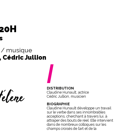
 20H
s
 / musique
 Cédric Jullion
/
DISTRIBUTION
élène
Claudine Hunault, actrice
Cédric Jullion, musicien
BIOGRAPHIE
Claudine Hunault développe un travail
sur le verbe dans ses innombrables
acceptions, cherchant à travers lui, à
attraper des bouts de réel. Elle intervient
dans de nombreux colloques sur les
champs croisés de l’art et de la