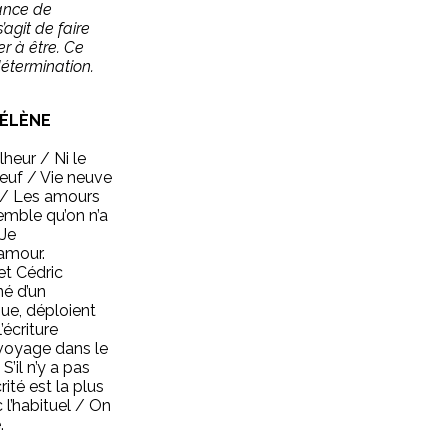
sance de
 s’agit de faire
er à être. Ce
détermination.
HÉLÈNE
lheur / Ni le
euf / Vie neuve
 / Les amours
emble qu’on n’a
 Je
amour.
et Cédric
né d’un
que, déploient
’écriture
 voyage dans le
S’il n’y a pas
ité est la plus
 l’habituel / On
.