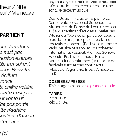
psychanalyse et mène avec le musicien
Cédric Jullion des recherches sur une
lheur / Ni le
écriture texte/musique.
euf / Vie neuve
Cédric Jullion, musicien, diplômé du
Conservatoire National Supérieur de
Musique et de Danse de Lyon (mention
TB) & du certificat d’études supérieures
PPARTIENT
(Atelier du XXe siècle), participe, depuis
plus de 10 ans, aux plus importants
festivals européens (Festival d’automne
nte dans tous
Paris, Musica Strasbourg, Manchester
e n’est pas
International Festival, Archipel Genève,
Haendel Festival et Impuls Halle,
ression exercés
Darmstadt Ferienkursen…) ainsi qu’à des
le transpirent
festivals sur d’autres continents
élène Bessette
(Mexique, Argentine, Brésil, Afrique du
sud).
 écriture
avance
DOSSIERS/PRESSE
Télécharger le dossier
la grande balade
e chiffre voisine
ssette n’est pas
TARIFS
e invente un
Plein : 12€
Réduit : 8€
ait pas partie
te n’adhère
 soutient d’aucun
 d’aucune
 foi