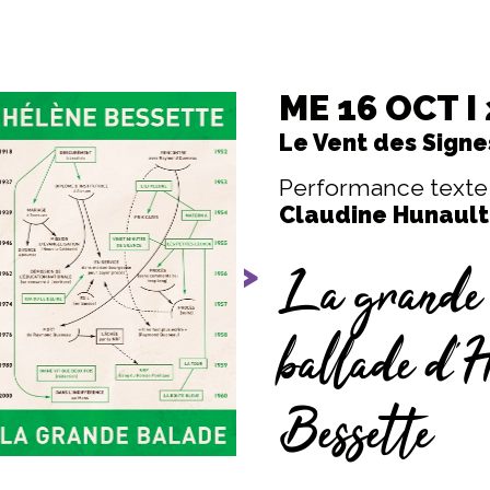
ME 16 OCT I
Le Vent des Signe
Performance texte
Claudine Hunault,
La grande
vious
Next
ballade d’H
Bessette