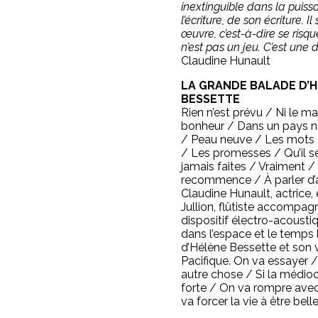
inextinguible dans la puis
l’écriture, de son écriture. Il
œuvre, c’est-à-dire se risqu
n’est pas un jeu. C’est une 
Claudine Hunault
LA GRANDE BALADE D’
BESSETTE
Rien n’est prévu / Ni le ma
bonheur / Dans un pays n
/ Peau neuve / Les mots
/ Les promesses / Qu’il s
jamais faites / Vraiment /
recommence / À parler d’
Claudine Hunault, actrice, 
Jullion, flûtiste accompag
dispositif électro-acousti
dans l’espace et le temps l
d’Hélène Bessette et son
Pacifique. On va essayer / 
autre chose / Si la médiocr
forte / On va rompre avec
va forcer la vie à être belle