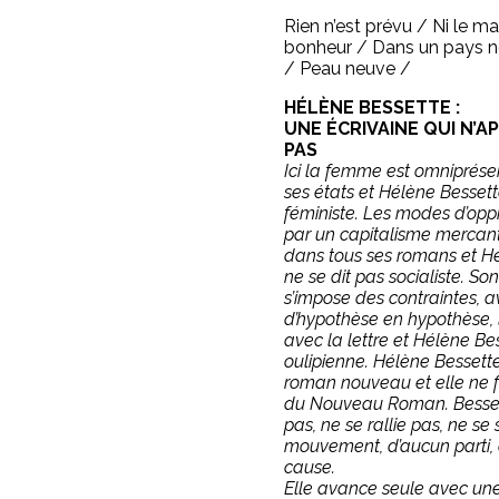
Rien n’est prévu / Ni le ma
bonheur / Dans un pays n
/ Peau neuve /
HÉLÈNE BESSETTE :
UNE ÉCRIVAINE QUI N’A
PAS
Ici la femme est omniprése
ses états et Hélène Bessett
féministe. Les modes d’opp
par un capitalisme mercanti
dans tous ses romans et H
ne se dit pas socialiste. Son
s’impose des contraintes, 
d’hypothèse en hypothèse, l
avec la lettre et Hélène Be
oulipienne. Hélène Bessett
roman nouveau et elle ne f
du Nouveau Roman. Besset
pas, ne se rallie pas, ne se
mouvement, d’aucun parti,
cause.
Elle avance seule avec une