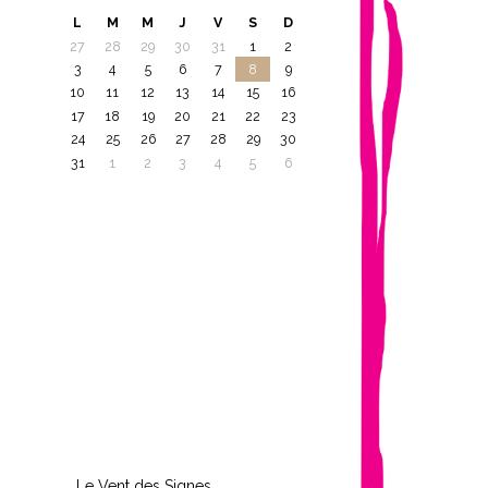
L
M
M
J
V
S
D
27
28
29
30
31
1
2
3
4
5
6
7
8
9
10
11
12
13
14
15
16
17
18
19
20
21
22
23
24
25
26
27
28
29
30
31
1
2
3
4
5
6
Le Vent des Signes