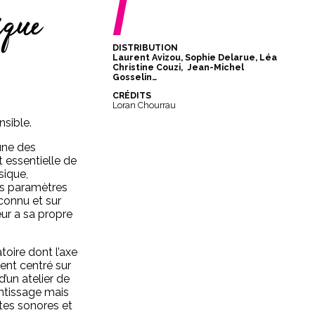
/
que
DISTRIBUTION
Laurent Avizou, Sophie Delarue, Léa
Christine Couzi,
Jean-Michel
Gosselin…
CRÉDITS
Loran Chourrau
nsible.
une des
 essentielle de
sique,
es paramètres
connu et sur
ur a sa propre
oire dont l’axe
ment centré sur
d’un atelier de
ntissage mais
stes sonores et