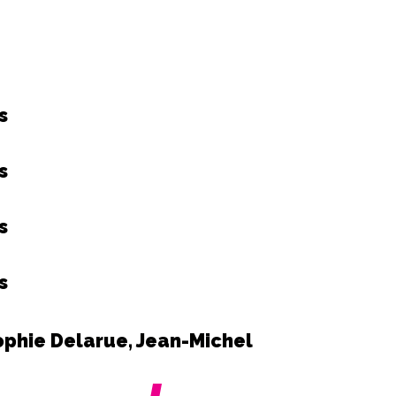
s
s
s
s
ophie Delarue, Jean-Michel