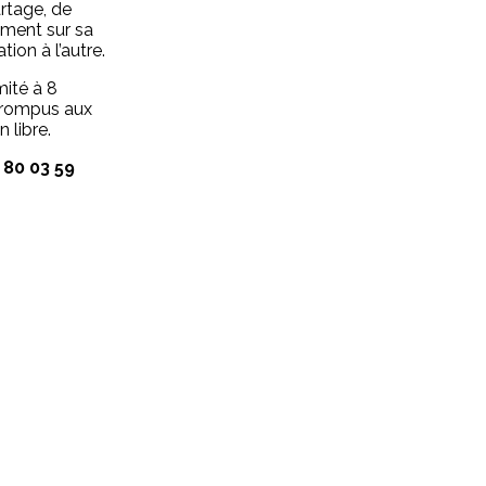
rtage, de
ement sur sa
ion à l’autre.
mité à 8
 rompus aux
 libre.
80 03 59