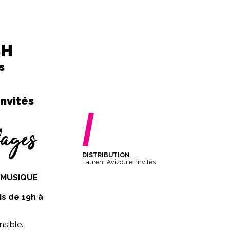
9H
s
invités
/
ages
DISTRIBUTION
Laurent Avizou et invités
 MUSIQUE
is de 19h à
nsible.