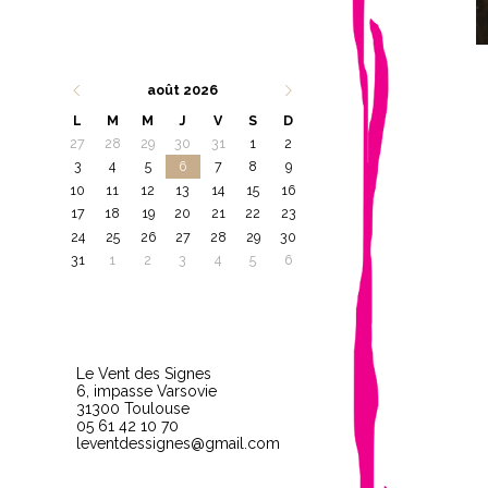
août 2026
L
M
M
J
V
S
D
27
28
29
30
31
1
2
3
4
5
6
7
8
9
10
11
12
13
14
15
16
17
18
19
20
21
22
23
24
25
26
27
28
29
30
31
1
2
3
4
5
6
Le Vent des Signes
6, impasse Varsovie
31300 Toulouse
05 61 42 10 70
leventdessignes@gmail.com