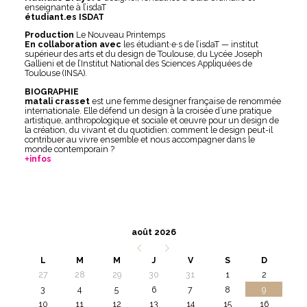
enseignante à l’isdaT
étudiant.es ISDAT
Production
Le Nouveau Printemps
En collaboration
avec
les étudiant·e·s de l’isdaT — institut
supérieur des arts et du design de Toulouse, du Lycée Joseph
Gallieni et de l’Institut National des Sciences Appliquées de
Toulouse (INSA).
BIOGRAPHIE
matali crasset
est une femme designer française de renommée
internationale. Elle défend un design à la croisée d’une pratique
artistique, anthropologique et sociale et œuvre pour un design de
la création, du vivant et du quotidien: comment le design peut-il
contribuer au vivre ensemble et nous accompagner dans le
monde contemporain ?
infos
août 2026
L
M
M
J
V
S
D
27
28
29
30
31
1
2
3
4
5
6
7
8
9
10
11
12
13
14
15
16