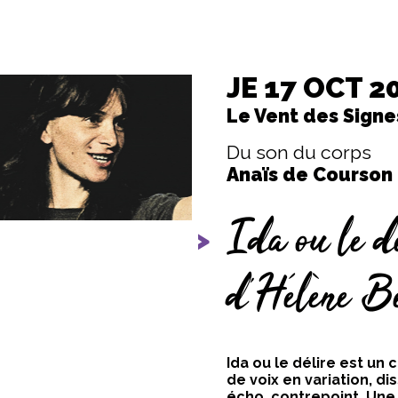
JE 17 OCT 2
Le Vent des Signe
Du son du corps
Anaïs de Courson
Ida ou le d
vious
Next
d’Hélène Be
Ida ou le délire est un
de voix en variation, d
écho, contrepoint. Une