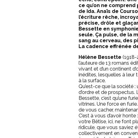
ce qu’on ne comprend p
de Ida. Anaïs de Cours
l’écriture rêche, incro
précise, drôle et glaç
Bessette en symphonie
seule. Ça pulse, de la
sang au cerveau, des pi
La cadence effrénée de 
Hélène Bessette
(1918-
l’auteure de 13 romans éd
vivant et d’un continent d
inédites, lesquelles à leur
à la surface.
Qu’est-ce que la société 
d’ordre et de prospectus. L
Bessette, c’est qu’une furie
vitrines. Une force en furie
de vous cacher, maintenant,
C’est à vous d’avoir honte :
votre Bêtise, ici, ne font p
ridicule, que vous saviez é
collectivement en convent