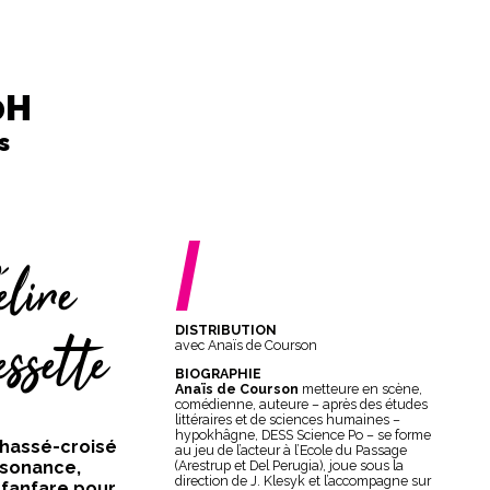
0H
s
/
élire
DISTRIBUTION
ssette
avec Anaïs de Courson
BIOGRAPHIE
Anaïs de Courson
metteure en scène,
comédienne, auteure – après des études
littéraires et de sciences humaines –
hypokhâgne, DESS Science Po – se forme
 chassé-croisé
au jeu de l’acteur à l’Ecole du Passage
issonance,
(Arestrup et Del Perugia), joue sous la
direction de J. Klesyk et l’accompagne sur
 fanfare pour