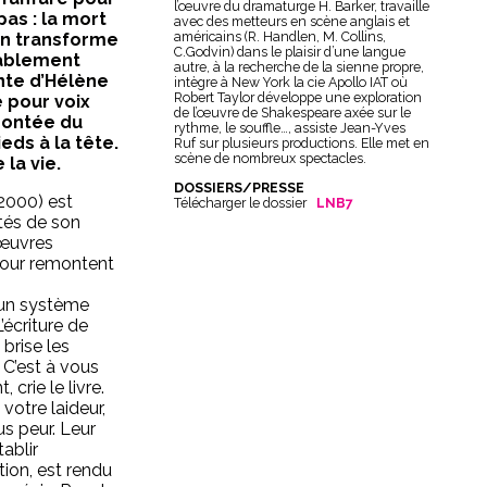
l’œuvre du dramaturge H. Barker, travaille
as : la mort
avec des metteurs en scène anglais et
américains (R. Handlen, M. Collins,
on transforme
C.Godvin) dans le plaisir d’une langue
yablement
autre, à la recherche de la sienne propre,
ante d’Hélène
intègre à New York la cie Apollo IAT où
Robert Taylor développe une exploration
 pour voix
de l’œuvre de Shakespeare axée sur le
 montée du
rythme, le souffle…, assiste Jean-Yves
eds à la tête.
Ruf sur plusieurs productions. Elle met en
scène de nombreux spectacles.
la vie.
DOSSIERS/PRESSE
2000) est
Télécharger le dossier
LNB7
ités de son
’œuvres
 tour remontent
: un système
’écriture de
 brise les
. C’est à vous
 crie le livre.
 votre laideur,
lus peur. Leur
tablir
ion, est rendu