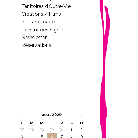
Territoires d’Outre-Vie
Créations / Films
In a landscape
Le Vent des Signes
Newsletter
Réservations
août 2026
L
M
M
J
V
S
D
27
28
29
30
31
1
2
3
4
5
6
7
8
9