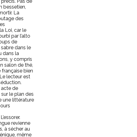
s précis. Pas de
n bessetien,
mortir. La
boutage des
les
a Loi, car le
urbi par l’alto
 coups de
 sabre dans le
u dans la
ions, y compris
on salon de thé,
e française bien
Le lecteur est
séduction.
n acte de
 sur le plan des
e une littérature
jours
L’essorer.
angue revienne
s, à sécher au
giénique, même