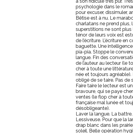
à son ridicule très pur. Trè
psychologie dans le roma
pour excuser, dissimuler, a
Bêtise est à nu. Le mara
charlatans ne prend plus, 
superstitions ne sont plus l
ténor de leurs voix est esto
de l’écriture. L’écriture en
baguette. Une intelligence
pia-pia. Stoppe le conven
langue. Fin des conversat
de l’auteur au lecteur (le t
cher à toute une littératur
née et toujours agréable). 
obligé de se taire. Pas de 
Faire taire le lecteur est u
bravoure, qui se paye cher
ventes (le flop cher à tout
française mal lunée et tou
désobligeante).
Laver la langue. La battre. 
Lessiveuse. Pour que la l
drap blanc dans les prairie
soleil. Belle opération hy