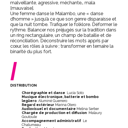
malveillante, agressive, méchante… mala
[mauvaise].
Une femme danse le Malambo, une « danse
d’homme » jusqu’à ce que son genre disparaisse et
que la nuit tombe. Trafiquer le folklore. Déformer le
rythme. Balancer nos préjugés sur la tradition dans
un ring rectangulaire, un champ de bataille et de
réconciliation. Déconstruire les mots appris par
cœur, les rôles à suivre ; transformer en ternaire la
binarité du plus fort.
/
DISTRIBUTION
Chorégraphie et danse
Lucía Soto
Musique électronique, batterie et bombo
legüero
Aluminé Guerrero
Regard extérieur
Marina Otero
Audiovisuel et documentaire
Melina Serber
Chargée de production et diffusion
Malaury
Goutoule
Accompagnement administratif
Le
Chalumeau