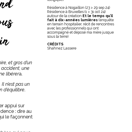
and
Résidence à Nogaillon (23 > 29 sep 24)
Résidence à Bruxelles (1 > 31 oct 24)
vous
autour de la création
Et le temps qu’il
fait à dix-années lumières
(enquête
en terrain hospitalier, récit de rencontres
avec les professionnels qui ont
in
accompagné et déposé ma mère jusque
sous la terre)
CRÉDITS
Shahnez Lassere
ire, et gros d’un
 accident, une
ne libérer
a.
 Il n’est pas un
n d’équilibre
.
er appui sur
dence : dire au
qui le façonnent