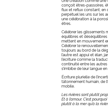
Une création comme une 
conçoit êtres-passoires, 
flux et reflux constant, 
perpétuel les uns sur les
une célébration à la poros
êtres.
Célébrer les glissements m
équilibres et déséquilibres
mettent en mouvement e
Célébrer le renouvellemen
toujours au bord de la dé
l’autre est appui et élan, 
l’écriture comme la traduc
continuité entre les autres 
s’imbibe de leur langue en
Écriture plurielle de l’incer
tâtonnement humain, de l’i
mobile.
Les rivières sont plutôt pro
Et à l’amour. C’est pourquo
plutôt à la mer qu’à la rivièr