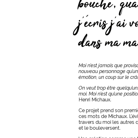
bouche, qu
j’écris j’ai 
dans ma ma
Moi n’est jamais que proviso
nouveau personnage qu’un
émotion, un coup sur le crâ
On veut trop être quelqu’un.
moi. Moi n’est qu’une positio
Henri Michaux.
Ce projet prend son premi
ces mots de Michaux. L’évi
travers du moi les autres 
et le bouleversent.