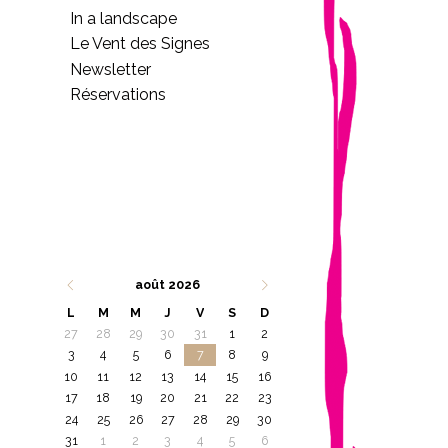
In a landscape
Le Vent des Signes
Newsletter
Réservations
août 2026
L
M
M
J
V
S
D
27
28
29
30
31
1
2
3
4
5
6
7
8
9
10
11
12
13
14
15
16
17
18
19
20
21
22
23
24
25
26
27
28
29
30
31
1
2
3
4
5
6