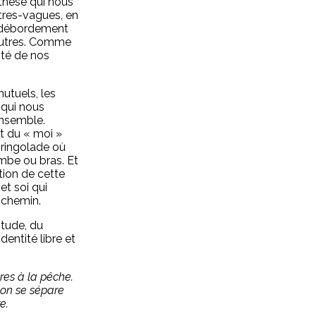
thèse qui nous
êtres-vagues, en
en débordement
 autres. Comme
ité de nos
utuels, les
 qui nous
nsemble.
t du « moi »
gringolade où
jambe ou bras. Et
tion de cette
et soi qui
 chemin.
titude, du
dentité libre et
pres à la pêche.
i on se sépare
e.