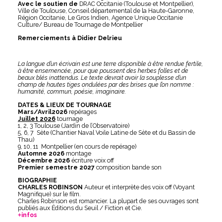
Avec le soutien de
DRAC Occitanie (Toulouse et Montpellier),
Ville de Toulouse, Conseil départemental de la Haute-Garonne,
Région Occitanie, Le Gros Indien, Agence Unique Occitanie
Culture/ Bureau de Tournage de Montpellier
Remerciements à Didier Delrieu
La langue d’un écrivain est une terre disponible à être rendue fertile,
à être ensemencée, pour que poussent des herbes folles et de
beaux blés inattendus. Le texte devrait avoir la souplesse d’un
champ de hautes tiges ondulées par des brises que l’on nomme :
humanité, commun, poésie, imaginaire.
DATES & LIEUX DE TOURNAGE
Mars/Avril2026
repérages
Juillet 2026
tournage
1, 2, 3 Toulouse (Jardin de l’Observatoire)
5, 6, 7 Sète (Chantier Naval Voile Latine de Sète et du Bassin de
Thau)
9, 10, 11 Montpellier (en cours de repérage)
Automne 2026
montage
Décembre 2026
écriture voix off
Premier semestre 2027
composition bande son
BIOGRAPHIE
CHARLES ROBINSON
Auteur et interprète des voix off (Voyant
Magnifique) sur le film.
Charles Robinson est romancier. La plupart de ses ouvrages sont
publiés aux Éditions du Seuil / Fiction et Cie.
infos