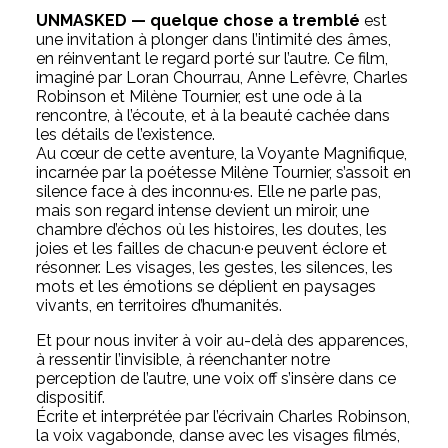
UNMASKED — quelque chose a tremblé
est
une invitation à plonger dans l’intimité des âmes,
en réinventant le regard porté sur l’autre. Ce film,
imaginé par Loran Chourrau, Anne Lefèvre, Charles
Robinson et Milène Tournier, est une ode à la
rencontre, à l’écoute, et à la beauté cachée dans
les détails de l’existence.
Au cœur de cette aventure, la Voyante Magnifique,
incarnée par la poétesse Milène Tournier, s’assoit en
silence face à des inconnu·es. Elle ne parle pas,
mais son regard intense devient un miroir, une
chambre d’échos où les histoires, les doutes, les
joies et les failles de chacun·e peuvent éclore et
résonner. Les visages, les gestes, les silences, les
mots et les émotions se déplient en paysages
vivants, en territoires d’humanités.
Et pour nous inviter à voir au-delà des apparences,
à ressentir l’invisible, à réenchanter notre
perception de l’autre, une voix off s’insère dans ce
dispositif.
Écrite et interprétée par l’écrivain Charles Robinson,
la voix vagabonde, danse avec les visages filmés,