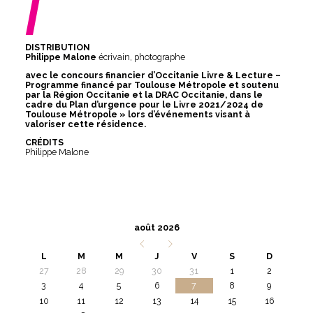
/
DISTRIBUTION
Philippe Malone
écrivain, photographe
avec le concours financier d’Occitanie Livre & Lecture –
Programme financé par Toulouse Métropole et soutenu
par la Région Occitanie et la DRAC Occitanie, dans le
cadre du Plan d’urgence pour le Livre 2021/2024 de
Toulouse Métropole » lors d’événements visant à
valoriser cette résidence.
CRÉDITS
Philippe Malone
août 2026
L
M
M
J
V
S
D
27
28
29
30
31
1
2
3
4
5
6
7
8
9
10
11
12
13
14
15
16