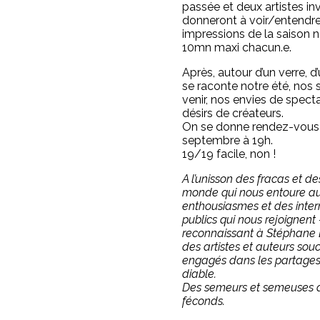
passée et deux artistes inv
donneront à voir/entendre
impressions de la saison n
10mn maxi chacun.e.
Après, autour d’un verre, d
se raconte notre été, nos 
venir, nos envies de spect
désirs de créateurs.
On se donne rendez-vous l
septembre à 19h.
19/19 facile, non !
A l’unisson des fracas et 
monde qui nous entoure a
enthousiasmes et des inter
publics qui nous rejoignen
reconnaissant à Stéphane B
des artistes et auteurs sou
engagés dans les partages,
diable.
Des semeurs et semeuses 
féconds.