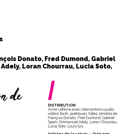
s
ançois Donato, Fred Dumond, Gabriel
Adely, Loran Chourrau, Lucia Soto,
/
on de
DISTRIBUTION
Anne Lefèvre avec interventions audio
vidéos flash, poétiques, folles, tendres de
François Donato, Fred Dumond, Gabriel
Sparti, Emmanuel Adely, Loran Chourrau,
Lucia Soto, Louis Gry
Artistes de la saison — liste non