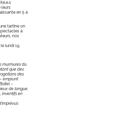
ité.e.s
 leurs
aissante en 5 à
’une tartine on
spectacles à
ateurs, nos
e lundi 19
des murmures du
utant que des
rogations des
t – emprunt
oitel –
cieux de langue,
 inventifs en
d’imprévus