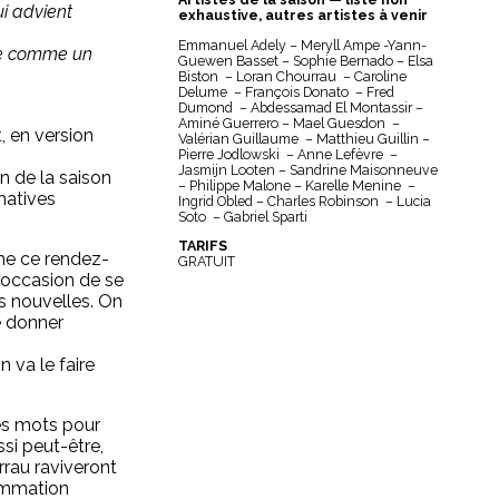
i advient
exhaustive, autres artistes à venir
Emmanuel Adely – Meryll Ampe -Yann-
re comme un
Guewen Basset – Sophie Bernado – Elsa
Biston – Loran Chourrau – Caroline
Delume – François Donato – Fred
Dumond – Abdessamad El Montassir –
Aminé Guerrero – Mael Guesdon –
, en version
Valérian Guillaume – Matthieu Guillin –
Pierre Jodlowski – Anne Lefèvre –
Jasmijn Looten – Sandrine Maisonneuve
n de la saison
– Philippe Malone – Karelle Menine –
matives
Ingrid Obled – Charles Robinson – Lucia
Soto – Gabriel Sparti
TARIFS
me ce rendez-
GRATUIT
l’occasion de se
s nouvelles. On
le donner
n va le faire
es mots pour
ssi peut-être,
rau raviveront
rammation