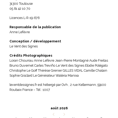
31300 Toulouse
05 61 42 10 70
Licences L-R-19-676
Responsable de la publication
Anne Lefèvre
Conception / développement
Le Vent des Signes
Crédits Photographiques
Loran Chourrau Anne Lefèvre Jean-Pierre Montagné Aude Freitas
Bruno Duvernet Carles Treviño Le Vent des Signes Elodie Polégato
Christophe Le Goff Thérèse Grenier GILLES VIDAL Camille Chalain
Sophie Gisclard Le Générateur Walèria Manixa
leventdessignes.fr est hébergé par
Ovh
, 2 rue Kellermann, 59100
Roubaix France – Tél : 1007
août 2026