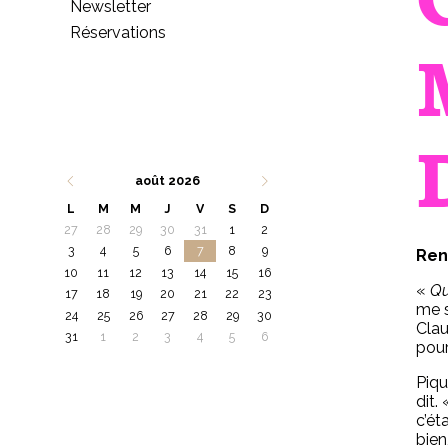
Newsletter
Réservations
août 2026
L
M
M
J
V
S
D
27
28
29
30
31
1
2
3
4
5
6
7
8
9
Ren
10
11
12
13
14
15
16
«
Qu
17
18
19
20
21
22
23
me s
24
25
26
27
28
29
30
Clau
31
1
2
3
4
5
6
pour
Piqu
dit.
c’ét
bien