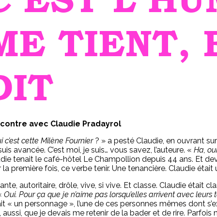
ME TIENT, 
DIT
contre avec Claudie Pradayrol
i c’est cette Milène Fournier
? » a pesté Claudie, en ouvrant su
uis avancée. C’est moi, je suis… vous savez, l’auteure. «
Ha, ou
die tenait le café-hôtel Le Champollion depuis 44 ans. Et dev
 la première fois, ce verbe tenir. Une tenancière. Claudie était
ante, autoritaire, drôle, vive, si vive. Et classe. Claudie était 
 «
Oui. Pour ça que je n’aime pas lorsqu’elles arrivent avec leurs
ait « un personnage », l’une de ces personnes mêmes dont s’e
, aussi, que je devais me retenir de la bader et de rire. Parfois 