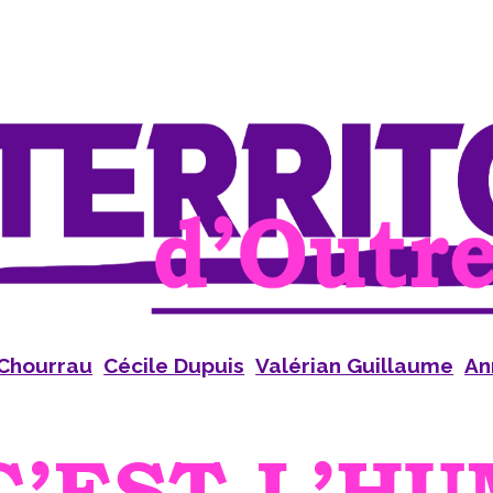
 Chourrau
Cécile Dupuis
Valérian Guillaume
An
C’EST L’HU