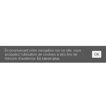
En poursuivant votre navigation sur ce site, vous
acceptez l'utilisation de cookies à des fins de
OK
mesure d'audience.
En savoir plus.
Infos pratiques
Le Vent des Signes
6, impasse Varsovie
31300 Toulouse
05 61 42 10 70
leventdessignes@gmail.com