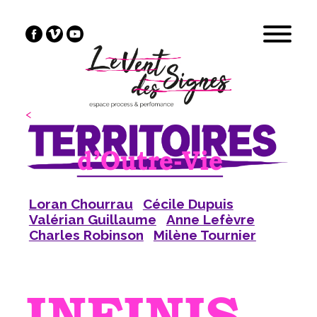
<
Loran Chourrau
Cécile Dupuis
Valérian Guillaume
Anne Lefèvre
Charles Robinson
Milène Tournier
INFINIS