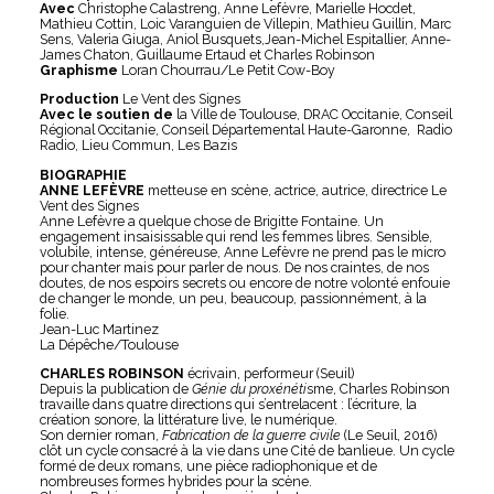
Avec
Christophe Calastreng, Anne Lefèvre, Marielle Hocdet,
Mathieu Cottin, Loic Varanguien de Villepin, Mathieu Guillin, Marc
Sens, Valeria Giuga, Aniol Busquets,Jean-Michel Espitallier, Anne-
James Chaton, Guillaume Ertaud et Charles Robinson
Graphisme
Loran Chourrau/Le Petit Cow-Boy
Production
Le Vent des Signes
Avec le soutien de
la Ville de Toulouse, DRAC Occitanie, Conseil
Régional Occitanie, Conseil Départemental Haute-Garonne, Radio
Radio, Lieu Commun, Les Bazis
BIOGRAPHIE
ANNE LEFÈVRE
metteuse en scène, actrice, autrice, directrice Le
Vent des Signes
Anne Lefèvre a quelque chose de Brigitte Fontaine. Un
engagement insaisissable qui rend les femmes libres. Sensible,
volubile, intense, généreuse, Anne Lefèvre ne prend pas le micro
pour chanter mais pour parler de nous. De nos craintes, de nos
doutes, de nos espoirs secrets ou encore de notre volonté enfouie
de changer le monde, un peu, beaucoup, passionnément, à la
folie.
Jean-Luc Martinez
La Dépêche/Toulouse
CHARLES ROBINSON
écrivain, performeur (Seuil)
Depuis la publication de
Génie du proxénéti
sme, Charles Robinson
travaille dans quatre directions qui s’entrelacent : l’écriture, la
création sonore, la littérature live, le numérique.
Son dernier roman,
Fabrication de la guerre civile
(Le Seuil, 2016)
clôt un cycle consacré à la vie dans une Cité de banlieue. Un cycle
formé de deux romans, une pièce radiophonique et de
nombreuses formes hybrides pour la scène.