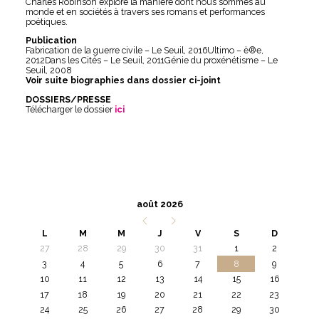
Charles Robinson explore la manière dont nous sommes au
monde et en sociétés à travers ses romans et performances
poétiques.
Publication
Fabrication de la guerre civile – Le Seuil, 2016Ultimo – è®e,
2012Dans les Cités – Le Seuil, 2011Génie du proxénétisme – Le
Seuil, 2008
Voir suite biographies dans dossier ci-joint
DOSSIERS/PRESSE
Télécharger le dossier
ici
août 2026
L
M
M
J
V
S
D
27
28
29
30
31
1
2
3
4
5
6
7
8
9
10
11
12
13
14
15
16
17
18
19
20
21
22
23
24
25
26
27
28
29
30