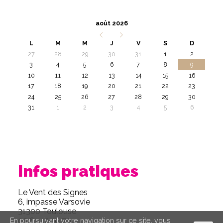
août 2026
L
M
M
J
V
S
D
27
28
29
30
31
1
2
3
4
5
6
7
8
9
10
11
12
13
14
15
16
17
18
19
20
21
22
23
24
25
26
27
28
29
30
31
1
2
3
4
5
6
Infos pratiques
Le Vent des Signes
6, impasse Varsovie
31300 Toulouse
05 61 42 10 70
En poursuivant votre navigation sur ce site, vous