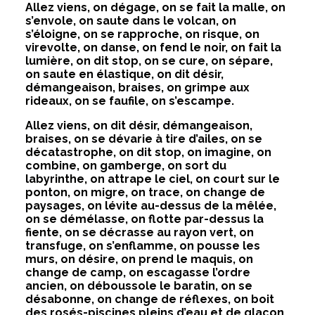
Allez viens, on dégage, on se fait la malle, on
s’envole, on saute dans le volcan, on
s’éloigne, on se rapproche, on risque, on
virevolte, on danse, on fend le noir, on fait la
lumière, on dit stop, on se cure, on sépare,
on saute en élastique, on dit désir,
démangeaison, braises, on grimpe aux
rideaux, on se faufile, on s’escampe.
Allez viens, on dit désir, démangeaison,
braises, on se dévarie à tire d’ailes, on se
décatastrophe, on dit stop, on imagine, on
combine, on gamberge, on sort du
labyrinthe, on attrape le ciel, on court sur le
ponton, on migre, on trace, on change de
paysages, on lévite au-dessus de la mêlée,
on se démélasse, on flotte par-dessus la
fiente, on se décrasse au rayon vert, on
transfuge, on s’enflamme, on pousse les
murs, on désire, on prend le maquis, on
change de camp, on escagasse l’ordre
ancien, on déboussole le baratin, on se
désabonne, on change de réflexes, on boit
des rosés-piscines pleins d’eau et de glaçon