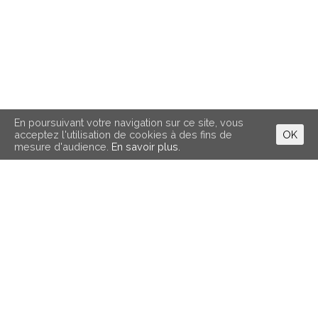
En poursuivant votre navigation sur ce site, vous
acceptez l'utilisation de cookies à des fins de
OK
mesure d'audience.
En savoir plus.
Infos pratiques