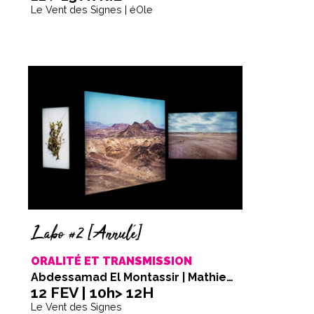
Le Vent des Signes | éOle
Labo #2 [Annulé]
ORALITÉ ET TRANSMISSION
Abdessamad El Montassir | Mathieu Guillin
12 FEV | 10h> 12H
Le Vent des Signes