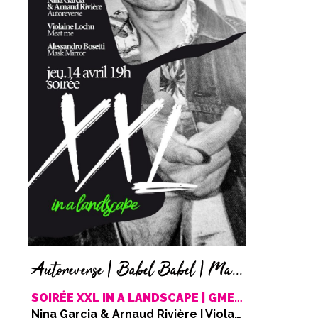
Autoreverse | Babel Babel | Mask Mirror
SOIRÉE XXL IN A LANDSCAPE | GMEA | LVDS | TG
Nina Garcia & Arnaud Rivière | Violaine Lochu | Alessandro Bosetti